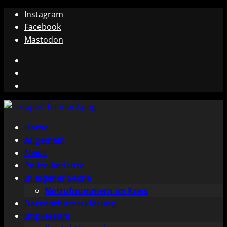
Zum
Instagram
Inhalt
Facebook
springen
Mastodon
Instagram
Facebook
Mastodon
Primäres
Home
Menü
Allgemein
News
Polizeiberichte
In eigener Sache
Notrufnummern im Kreis
Datenschutzerklärung
Impressum