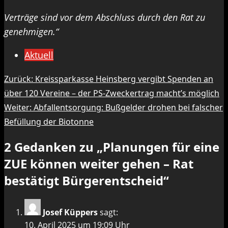
Verträge sind vor dem Abschluss durch den Rat zu
genehmigen.“
Aktuell
Beitragsnavigation
Zurück:
Kreissparkasse Heinsberg vergibt Spenden an
über 120 Vereine – der PS-Zweckertrag macht’s möglich
Weiter:
Abfallentsorgung: Bußgelder drohen bei falscher
Befüllung der Biotonne
2 Gedanken zu „
Planungen für eine
ZUE können weiter gehen – Rat
bestätigt Bürgerentscheid
“
Josef Küppers
sagt:
10. April 2025 um 19:09 Uhr