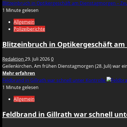
Informationen
Blitzeinbruch in Optikergeschäft am Dienstagmorgen – Z
über
1 Minute gelesen
Spielenachmittag
Allgemein
mit
Polizeiberichte
Zeitrennen
für
Blitzeinbruch in Optikergeschäft a
Kinder
im
Redaktion
29. Juli 2026
0
Gelobad
Geilenkirchen. Am frühen Dienstagmorgen (28. Juli) war ei
–
Mehr
Mehr erfahren
Anmeldung
Informationen
Feldbrand in Gillrath war schnell unter Kontrolle
erforderlich
über
1 Minute gelesen
Blitzeinbruch
Allgemein
in
Optikergeschäft
Feldbrand in Gillrath war schnell unt
am
Dienstagmorgen