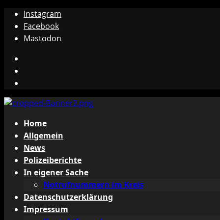
Zum
Instagram
Inhalt
Facebook
springen
Mastodon
Instagram
Facebook
Mastodon
Primäres
Home
Menü
Allgemein
News
Polizeiberichte
In eigener Sache
Notrufnummern im Kreis
Datenschutzerklärung
Impressum