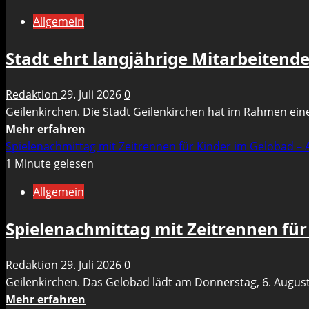
Neuer
Allgemein
Schaukasten
am
Stadt ehrt langjährige Mitarbeitend
Haus
Basten:
Redaktion
29. Juli 2026
0
Ein
Geilenkirchen. Die Stadt Geilenkirchen hat im Rahmen eine
Fenster
Mehr
Mehr erfahren
zum
Informationen
Spielenachmittag mit Zeitrennen für Kinder im Gelobad –
Stadtleben
über
1 Minute gelesen
Stadt
Allgemein
ehrt
langjährige
Spielenachmittag mit Zeitrennen für
Mitarbeitende
und
Redaktion
29. Juli 2026
0
würdigt
Geilenkirchen. Das Gelobad lädt am Donnerstag, 6. August
berufliche
Mehr
Mehr erfahren
Meilensteine