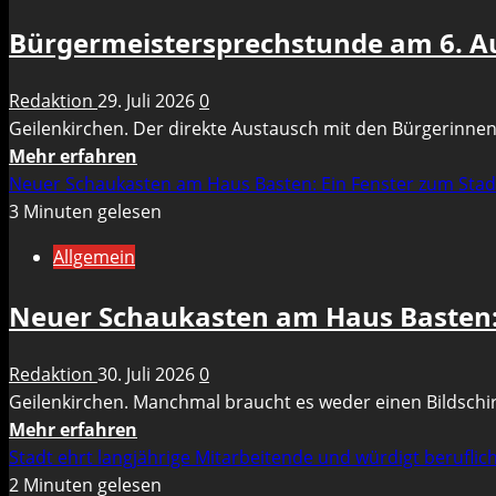
an
Bürgermeistersprechstunde am 6. 
der
Grundschule
Redaktion
29. Juli 2026
0
Immendorf
Geilenkirchen. Der direkte Austausch mit den Bürgerinne
–
Mehr
Mehr erfahren
Klinkert
Informationen
Neuer Schaukasten am Haus Basten: Ein Fenster zum Sta
und
über
3 Minuten gelesen
Witeczek
Bürgermeistersprechstunde
Allgemein
am
6.
Neuer Schaukasten am Haus Basten: 
August
–
Redaktion
30. Juli 2026
0
Anmeldung
Geilenkirchen. Manchmal braucht es weder einen Bildschi
notwendig
Mehr
Mehr erfahren
Informationen
Stadt ehrt langjährige Mitarbeitende und würdigt beruflic
über
2 Minuten gelesen