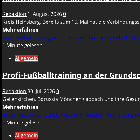
Redaktion
1. August 2026
0
Kreis Heinsberg. Bereits zum 15. Mal hat die Verbindungsst
Mehr
Mehr erfahren
Informationen
Profi-Fußballtraining an der Grundschule Immendorf – Kli
über
1 Minute gelesen
Kindermalbücher
Allgemein
unterstützen
die
Profi-Fußballtraining an der Grunds
Verkehrssicherheitsarbeit
der
Redaktion
30. Juli 2026
0
Polizei
Geilenkirchen. Borussia Mönchengladbach und ihre Gesun
Mehr
Mehr erfahren
Informationen
Bürgermeistersprechstunde am 6. August – Anmeldung 
über
1 Minute gelesen
Profi-
Allgemein
Fußballtraining