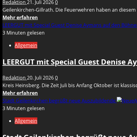
Redaktion
21. Juli 2026
0
–
Geilenkirchen-Gillrath. Die Feuerwehren haben an diesem 
Zeugensuche
Mehr
Mehr erfahren
Informationen
LEERGUT mit Special Guest Denise Aymans auf den Bühn
über
3 Minuten gelesen
Feldbrand
Allgemein
in
Gillrath
LEERGUT mit Special Guest Denise 
war
schnell
Redaktion
20. Juli 2026
0
unter
Kreis Heinsberg. Die Zeit Juli bis Anfang Oktober ist klassi
Kontrolle
Mehr
Mehr erfahren
Informationen
Stadt Geilenkirchen begrüßt neue Auszubildende
über
3 Minuten gelesen
LEERGUT
Allgemein
mit
Special