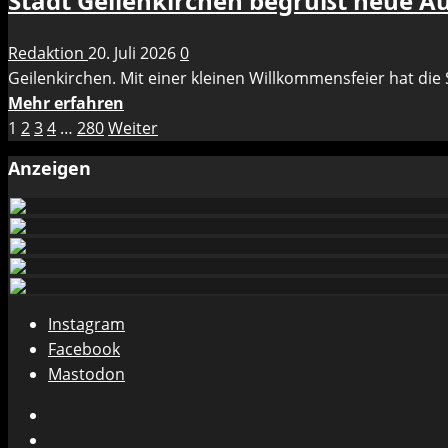
Stadt Geilenkirchen begrüßt neue A
Guest
Denise
Redaktion
20. Juli 2026
0
Aymans
Geilenkirchen. Mit einer kleinen Willkommensfeier hat die
auf
Mehr
Mehr erfahren
den
Seitennummerierung
Informationen
1
2
3
4
…
280
Weiter
Bühnen
über
der
Anzeigen
Stadt
Beiträge
Geilenkirchen
begrüßt
neue
Auszubildende
Instagram
Facebook
Mastodon
Instagram
Facebook