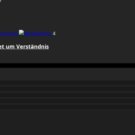
3
rständnis
4
tet um Verständnis