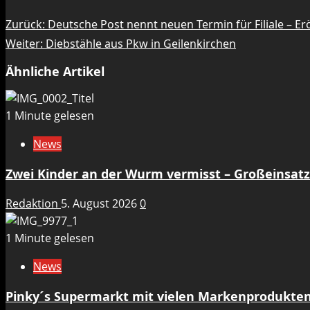
Beitragsnavigation
Zurück:
Deutsche Post nennt neuen Termin für Filiale – Erö
Weiter:
Diebstähle aus Pkw in Geilenkirchen
Ähnliche Artikel
1 Minute gelesen
News
Zwei Kinder an der Wurm vermisst – Großeinsat
Redaktion
5. August 2026
0
1 Minute gelesen
News
Pinky´s Supermarkt mit vielen Markenprodukten