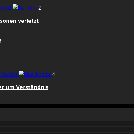
rletzt
2
sonen verletzt
3
rständnis
4
tet um Verständnis