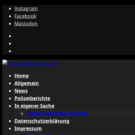
Zum
Instagram
Inhalt
Facebook
springen
Mastodon
Instagram
Facebook
Mastodon
Primäres
Home
Menü
Allgemein
News
Polizeiberichte
In eigener Sache
Notrufnummern im Kreis
Datenschutzerklärung
Impressum