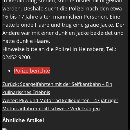
in Verbindung stehen, konnte bisher nicht geklärt
werden. Deshalb sucht die Polizei nach den etwa
16 bis 17 Jahre alten männlichen Personen. Eine
hatte blonde Haare und trug eine graue Jacke. Der
Andere war mit einer dunklen Jacke bekleidet und
hatte dunkle Haare.
Hinweise bitte an die Polizei in Heinsberg, Tel.:
02452 9200.
Polizeiberichte
Beitragsnavigation
Zurück:
Spargelfahrten mit der Selfkantbahn – Ein
kulinarisches Erlebnis
Weiter:
Pkw und Motorrad kolliedierten – 47-jähriger
Motorradfahrer erlitt schwere Verletzungen
Ähnliche Artikel