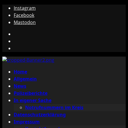
Zum
Instagram
Inhalt
Facebook
springen
Mastodon
Instagram
Facebook
Mastodon
Primäres
Home
Menü
Allgemein
News
Polizeiberichte
In eigener Sache
Notrufnummern im Kreis
Datenschutzerklärung
Impressum