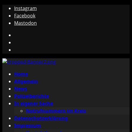
Zum
Instagram
Inhalt
Facebook
springen
Mastodon
Instagram
Facebook
Mastodon
Primäres
Home
Menü
Allgemein
News
Polizeiberichte
In eigener Sache
Notrufnummern im Kreis
Datenschutzerklärung
Impressum