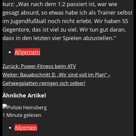
kurz: „Was nach dem 1:2 passiert ist, war wie
gesagt absurd, so etwas habe ich als Trainer selbst
im Jugendfußball noch nicht erlebt. Wir haben 55
Gegentore, das ist viel zu viel. Wir tun gut daran,
dass in den letzten vier Spielen abzustellen.“
Allgemein
Beitragsnavigation
Zurück:
Power-Fitness beim ATV
Weiter:
Bauabschnitt II: „Wir sind voll im Plan“ –
Gehwegplatten reinigen sich selber!
Ähnliche Artikel
1 Minute gelesen
Allgemein