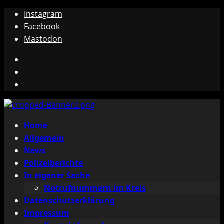
Zum
Instagram
Inhalt
Facebook
springen
Mastodon
Instagram
Facebook
Mastodon
Primäres
Home
Menü
Allgemein
News
Polizeiberichte
In eigener Sache
Notrufnummern im Kreis
Datenschutzerklärung
Impressum