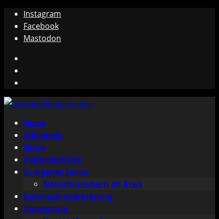
Zum
Instagram
Inhalt
Facebook
springen
Mastodon
Instagram
Facebook
Mastodon
Primäres
Home
Menü
Allgemein
News
Polizeiberichte
In eigener Sache
Notrufnummern im Kreis
Datenschutzerklärung
Impressum