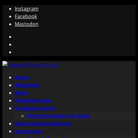
Zum
Instagram
Inhalt
Facebook
springen
Mastodon
Instagram
Facebook
Mastodon
Primäres
Home
Menü
Allgemein
News
Polizeiberichte
In eigener Sache
Notrufnummern im Kreis
Datenschutzerklärung
Impressum