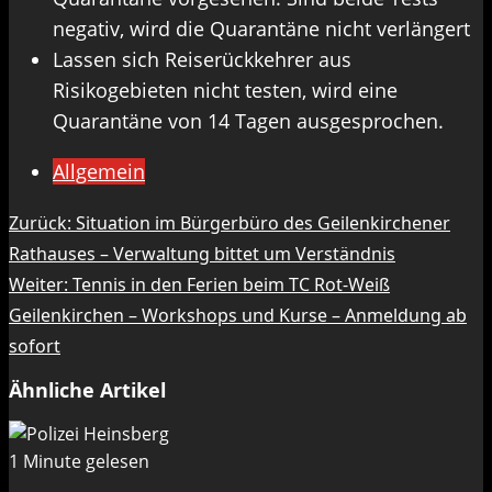
negativ, wird die Quarantäne nicht verlängert
Lassen sich Reiserückkehrer aus
Risikogebieten nicht testen, wird eine
Quarantäne von 14 Tagen ausgesprochen.
Allgemein
Beitragsnavigation
Zurück:
Situation im Bürgerbüro des Geilenkirchener
Rathauses – Verwaltung bittet um Verständnis
Weiter:
Tennis in den Ferien beim TC Rot-Weiß
Geilenkirchen – Workshops und Kurse – Anmeldung ab
sofort
Ähnliche Artikel
1 Minute gelesen