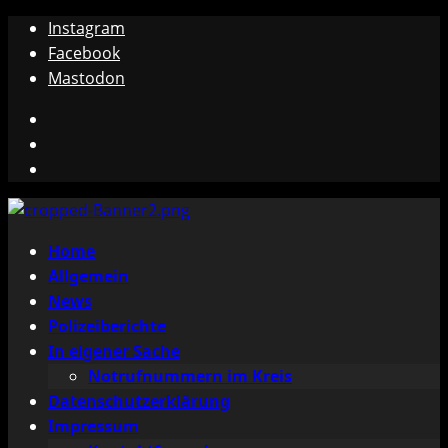
Zum
Instagram
Inhalt
Facebook
springen
Mastodon
Instagram
Facebook
Mastodon
Primäres
Home
Menü
Allgemein
News
Polizeiberichte
In eigener Sache
Notrufnummern im Kreis
Datenschutzerklärung
Impressum