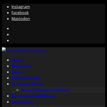
Zum
Instagram
Inhalt
Facebook
springen
Mastodon
Instagram
Facebook
Mastodon
Primäres
Home
Menü
Allgemein
News
Polizeiberichte
In eigener Sache
Notrufnummern im Kreis
Datenschutzerklärung
Impressum