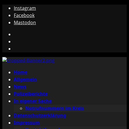
Zum
Instagram
Inhalt
Facebook
springen
Mastodon
Instagram
Facebook
Mastodon
Primäres
Home
Menü
Allgemein
News
Polizeiberichte
In eigener Sache
Notrufnummern im Kreis
Datenschutzerklärung
Impressum