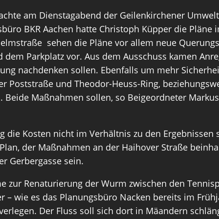
achte am Dienstagabend der Geilenkirchener Umwelt-
büro BKR Aachen hatte Christoph Küpper die Pläne im
elmstraße sehen die Pläne vor allem neue Querungs
dem Parkplatz vor. Aus dem Ausschuss kamen Anreg
tzung nachdenken sollen. Ebenfalls um mehr Sicherhe
er Poststraße und Theodor-Heuss-Ring, beziehungswe
. Beide Maßnahmen sollen, so Beigeordneter Marku
die Kosten nicht im Verhältnis zu den Ergebnissen 
n Plan, der Maßnahmen an der Haihover Straße beinhal
r Gerbergasse sein.
e zur Renaturierung der Wurm zwischen den Tennispl
r – wie es das Planungsbüro Nacken bereits im Frühja
 verlegen. Der Fluss soll sich dort in Mäandern schlä