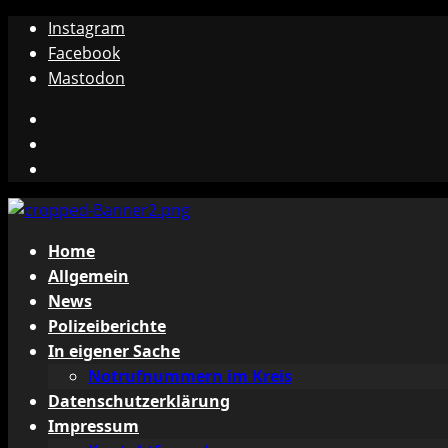
Zum
Instagram
Inhalt
Facebook
springen
Mastodon
Instagram
Facebook
Mastodon
Primäres
Home
Menü
Allgemein
News
Polizeiberichte
In eigener Sache
Notrufnummern im Kreis
Datenschutzerklärung
Impressum