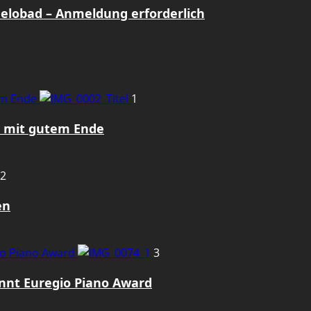
Gelobad – Anmeldung erforderlich
em Ende
1
z mit gutem Ende
2
en
gio Piano Award
3
innt Euregio Piano Award