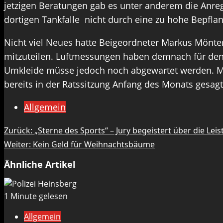
jetzigen Beratungen gab es unter anderem die Anre
dortigen Tankfalle nicht durch eine zu hohe Bepfla
Nicht viel Neues hatte Beigeordneter Markus Mönte
mitzuteilen. Luftmessungen haben demnach für den 
Umkleide müsse jedoch noch abgewartet werden. Mön
bereits in der Ratssitzung Anfang des Monats gesagt
Allgemein
Beitragsnavigation
Zurück:
„Sterne des Sports“ – Jury begeistert über die Lei
Weiter:
Kein Geld für Weihnachtsbäume
Ähnliche Artikel
1 Minute gelesen
Allgemein