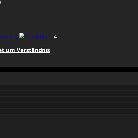
3
rständnis
4
tet um Verständnis