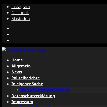
Zum
Instagram
Inhalt
Facebook
springen
Mastodon
Instagram
Facebook
Mastodon
Primäres
Home
Menü
Allgemein
News
Polizeiberichte
In eigener Sache
Notrufnummern im Kreis
Datenschutzerklärung
Impressum