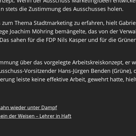
nzept. Wenn der Ausschuss Marketingideen entwickeln
in stets die Zustimmung des Ausschusses holen.
s zum Thema Stadtmarketing zu erfahren, hielt Gabrie
llege Joachim Möhring bemängelte, das von der Verwal
it. Das sahen für die FDP Nils Kasper und für die Grün
immung über das vorgelegte Arbeitskreiskonzept, er w
Ausschuss-Vorsitzender Hans-Jürgen Benden (Grüne), 
ung leiste keine effektive Arbeit, gewehrt hatte, hiel
nbahn wieder unter Dampf
hein der Weisen – Lehrer in Haft