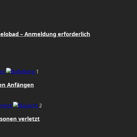
Gelobad – Anmeldung erforderlich
gen
1
den Anfängen
rletzt
2
sonen verletzt