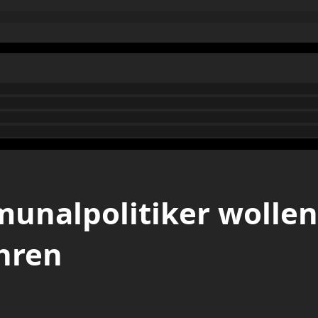
unalpolitiker wolle
hren