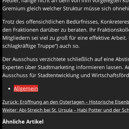
Fiedler, hänge nicht an dem von ihm vorgelegten Ko
Gremium gleich welcher Struktur müsse sich ohneh
Trotz des offensichtlichen Bedürfnisses, Konkretere
den Fraktionen darüber zu beraten. Ihr Fraktionsko
Mitgliedern sei viel zu groß für eine effektive Arbe
schlagkräftige Truppe“) auch so.
Der Ausschuss verzichtete schließlich auf eine Abst
Experten über Stadtmarketing informieren lassen. 
Ausschuss für Stadtentwicklung und Wirtschaftsförder
Allgemein
Beitragsnavigation
Zurück:
Eröffnung an den Ostertagen – Historische Eise
Weiter:
Abi-Streich bei St. Ursula – Habi Potter und der Sc
Ähnliche Artikel