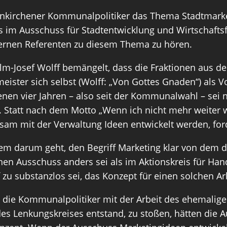
eilenkirchener Kommunalpolitiker das Thema Stadtmar
gs im Ausschuss für Stadtentwicklung und Wirtschafts
ternen Referenten zu diesem Thema zu hören.
m-Josef Wolff bemängelt, dass die Fraktionen aus de
meister sich selbst (Wolff: „Von Gottes Gnaden“) als
genen vier Jahren – also seit der Kommunalwahl – sei
 Statt nach dem Motto „Wenn ich nicht mehr weiter we
m mit der Verwaltung Ideen entwickelt werden, ford
llem darum geht, den Begriff Marketing klar von dem 
chen Ausschuss anders sei als im Aktionskreis für H
zu substanzlos sei, das Konzept für einen solchen A
 die Kommunalpolitiker mit der Arbeit des ehemalige
es Lenkungskreises entstand, zu stoßen, hätten die A