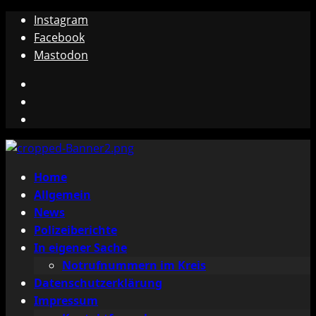
Zum
Instagram
Inhalt
Facebook
springen
Mastodon
Instagram
Facebook
Mastodon
Primäres
Home
Menü
Allgemein
News
Polizeiberichte
In eigener Sache
Notrufnummern im Kreis
Datenschutzerklärung
Impressum