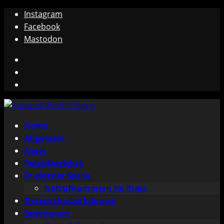
Zum
Instagram
Inhalt
Facebook
springen
Mastodon
Instagram
Facebook
Mastodon
Primäres
Home
Menü
Allgemein
News
Polizeiberichte
In eigener Sache
Notrufnummern im Kreis
Datenschutzerklärung
Impressum