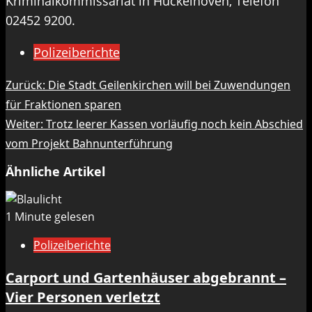
Kriminalkommissariat in Hückelhoven, Telefon
02452 9200.
Polizeiberichte
Beitragsnavigation
Zurück:
Die Stadt Geilenkirchen will bei Zuwendungen
für Fraktionen sparen
Weiter:
Trotz leerer Kassen vorläufig noch kein Abschied
vom Projekt Bahnunterführung
Ähnliche Artikel
1 Minute gelesen
Polizeiberichte
Carport und Gartenhäuser abgebrannt –
Vier Personen verletzt