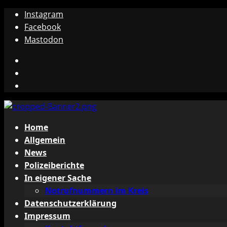
Zum
Instagram
Inhalt
Facebook
springen
Mastodon
Instagram
Facebook
Mastodon
Primäres
Home
Menü
Allgemein
News
Polizeiberichte
In eigener Sache
Notrufnummern im Kreis
Datenschutzerklärung
Impressum