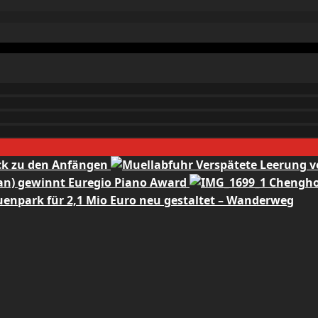
ck zu den Anfängen
Verspätete Leerung v
pan) gewinnt Euregio Piano Award
Chenghon
npark für 2,1 Mio Euro neu gestaltet – Wanderweg