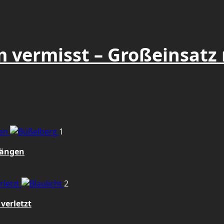
m vermisst – Großeinsatz
gen
1
fängen
rletzt
2
verletzt