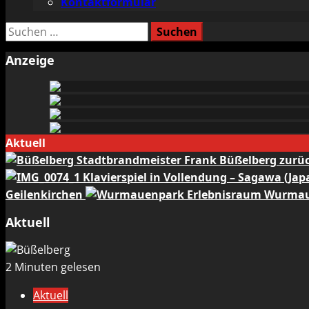
Kontaktformular
Suchen
nach:
Anzeige
Aktuell
Stadtbrandmeister Frank Büßelberg zurü
Klavierspiel in Vollendung – Sagawa (Ja
Geilenkirchen
Erlebnisraum Wurmaue
Aktuell
2 Minuten gelesen
Aktuell