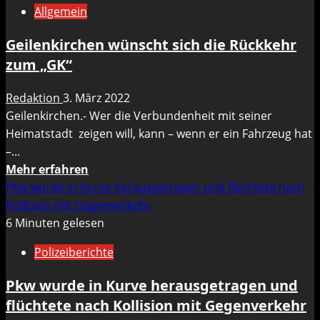
Allgemein
in
einem
Geilenkirchen wünscht sich die Rückkehr
Mehrfamilienhaus
zum „GK“
in
Hückelhoven-
Redaktion
3. März 2022
Altmyhl
Geilenkirchen.- Wer die Verbundenheit mit seiner
Heimatstadt zeigen will, kann – wenn er ein Fahrzeug hat
–...
Mehr
Mehr erfahren
Informationen
Pkw wurde in Kurve herausgetragen und flüchtete nach
über
Kollision mit Gegenverkehr
Geilenkirchen
6 Minuten gelesen
wünscht
Polizeiberichte
sich
die
Pkw wurde in Kurve herausgetragen und
Rückkehr
flüchtete nach Kollision mit Gegenverkehr
zum