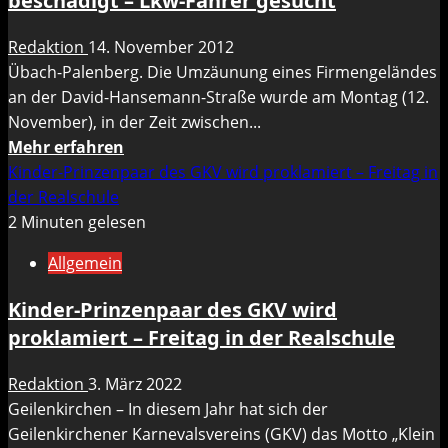
beschädigt – Lkw-Fahrer gesucht
Redaktion
14. November 2012
Übach-Palenberg. Die Umzäunung eines Firmengeländes
an der David-Hansemann-Straße wurde am Montag (12.
November), in der Zeit zwischen...
Mehr
Mehr erfahren
Informationen
Kinder-Prinzenpaar des GKV wird proklamiert – Freitag in
über
der Realschule
Umzäunung
2 Minuten gelesen
eines
Allgemein
Firmengeländes
wurde
Kinder-Prinzenpaar des GKV wird
beschädigt
proklamiert – Freitag in der Realschule
–
Lkw-
Redaktion
3. März 2022
Fahrer
Geilenkirchen – In diesem Jahr hat sich der
gesucht
Geilenkirchener Karnevalsvereins (GKV) das Motto „Klein