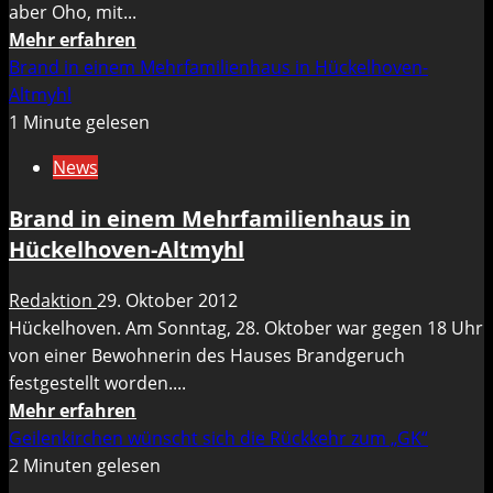
aber Oho, mit...
Mehr
Mehr erfahren
Informationen
Brand in einem Mehrfamilienhaus in Hückelhoven-
über
Altmyhl
Kinder-
1 Minute gelesen
Prinzenpaar
News
des
GKV
Brand in einem Mehrfamilienhaus in
wird
Hückelhoven-Altmyhl
proklamiert
–
Redaktion
29. Oktober 2012
Freitag
Hückelhoven. Am Sonntag, 28. Oktober war gegen 18 Uhr
in
von einer Bewohnerin des Hauses Brandgeruch
der
festgestellt worden....
Realschule
Mehr
Mehr erfahren
Informationen
Geilenkirchen wünscht sich die Rückkehr zum „GK“
über
2 Minuten gelesen
Brand