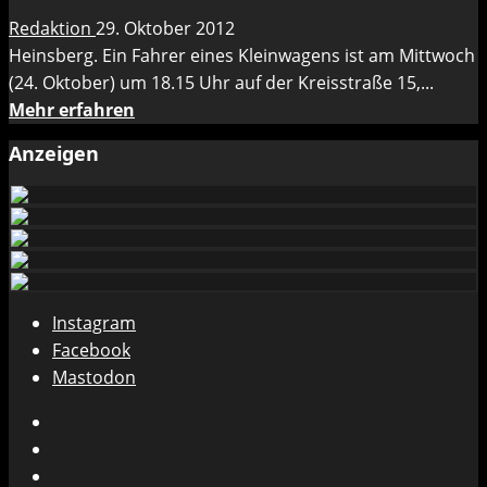
„GK“
Redaktion
29. Oktober 2012
Heinsberg. Ein Fahrer eines Kleinwagens ist am Mittwoch
(24. Oktober) um 18.15 Uhr auf der Kreisstraße 15,...
Mehr
Mehr erfahren
Informationen
Anzeigen
über
Pkw
wurde
in
Kurve
herausgetragen
Instagram
und
Facebook
flüchtete
Mastodon
nach
Kollision
Instagram
mit
Facebook
Gegenverkehr
Mastodon