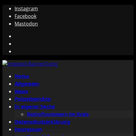
Zum
Instagram
Inhalt
Facebook
springen
Mastodon
Instagram
Facebook
Mastodon
Primäres
Home
Menü
Allgemein
News
Polizeiberichte
In eigener Sache
Notrufnummern im Kreis
Datenschutzerklärung
Impressum