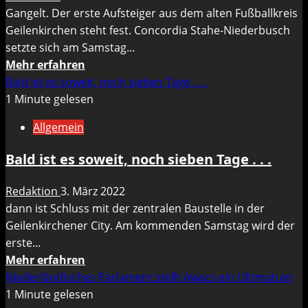
Gangelt. Der erste Aufsteiger aus dem alten Fußballkreis
Geilenkirchen steht fest. Concordia Stahe-Niederbusch
setzte sich am Samstag...
Mehr
Mehr erfahren
Informationen
Bald ist es soweit, noch sieben Tage . . .
über
1 Minute gelesen
Concordia
Allgemein
steigt
in
Bald ist es soweit, noch sieben Tage . . .
die
Kreisliga
Redaktion
3. März 2022
B
dann ist Schluss mit der zentralen Baustelle in der
auf
Geilenkirchener City. Am kommenden Samstag wird der
erste...
Mehr
Mehr erfahren
Informationen
Niederländisches Parlament stellt Awacs ein Ultimatum
über
1 Minute gelesen