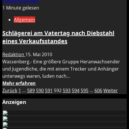
über
Verkaufsstandes
Müllcontainer
1 Minute gelesen
in
Allgemein
Brand
gesetzt
Schlägerei am Vatertag nach Diebstahl
–
eines Verkaufsstandes
Einbruch
in
Redaktion
15. Mai 2010
Einfamilienhaus
Wassenberg.- Eine größere Gruppe Heranwachsender
und Jugendliche, die mit einem Trecker und Anhänger
unterwegs waren, luden nach...
Mehr
Mehr erfahren
Seitennummerierung
Informationen
Zurück
1
…
589
590
591
592
593
594
595
…
606
Weiter
über
der
Anzeigen
Schlägerei
Beiträge
am
Vatertag
nach