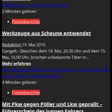
Informationen
Werkzeuge aus Scheune entwendet
über
2 Minuten gelesen
Fünf
Polizeiberichte
Schwan-
Babys
Werkzeuge aus Scheune entwendet
in
Trips
Redaktion
19. Mai 2010
geschlüpft
Gangelt.- Zwischen dem 14. Mai, 20.30 Uhr und dem 15.
Mai, 10.00 Uhr, brachen unbekannte Täter in...
Mehr
Mehr erfahren
Informationen
Mit Pkw gegen Pöller und Lkw geprallt – Führerschein des
über
jungen Fahrers beschlagnahmt
Werkzeuge
4 Minuten gelesen
aus
Polizeiberichte
Scheune
entwendet
Mit Pkw gegen Pöller und Lkw geprallt –
Führerschein des jungen Fahrers