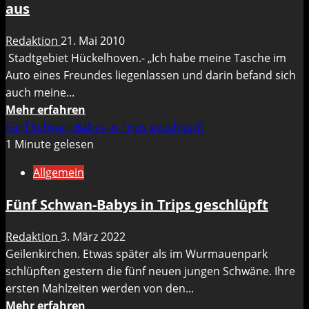
aus
Redaktion
21. Mai 2010
Stadtgebiet Hückelhoven.- „Ich habe meine Tasche im
Auto eines Freundes liegenlassen und darin befand sich
auch meine...
Mehr
Mehr erfahren
Informationen
Fünf Schwan-Babys in Trips geschlüpft
über
1 Minute gelesen
Dreiste
Allgemein
Betrugsmasche
–
Fünf Schwan-Babys in Trips geschlüpft
Unbekannter
Täter
Redaktion
3. März 2022
nutzte
Geilenkirchen. Etwas später als im Wurmauenpark
Hilfsbereitschaft
schlüpften gestern die fünf neuen jungen Schwäne. Ihre
schamlos
ersten Mahlzeiten werden von den...
aus
Mehr
Mehr erfahren