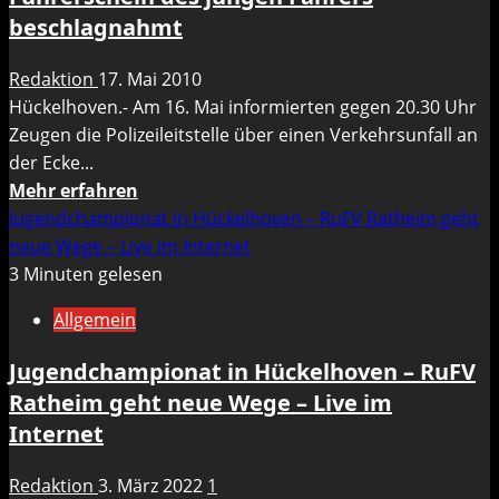
beschlagnahmt
Redaktion
17. Mai 2010
Hückelhoven.- Am 16. Mai informierten gegen 20.30 Uhr
Zeugen die Polizeileitstelle über einen Verkehrsunfall an
der Ecke...
Mehr
Mehr erfahren
Informationen
Jugendchampionat in Hückelhoven – RuFV Ratheim geht
über
neue Wege – Live im Internet
Mit
3 Minuten gelesen
Pkw
Allgemein
gegen
Pöller
Jugendchampionat in Hückelhoven – RuFV
und
Ratheim geht neue Wege – Live im
Lkw
Internet
geprallt
–
Redaktion
3. März 2022
1
Führerschein