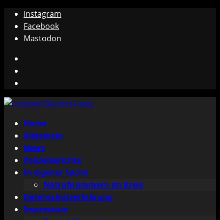
Zum
Instagram
Inhalt
Facebook
springen
Mastodon
Instagram
Facebook
Mastodon
Primäres
Home
Menü
Allgemein
News
Polizeiberichte
In eigener Sache
Notrufnummern im Kreis
Datenschutzerklärung
Impressum