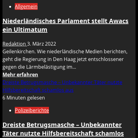
Bald
Allgemein
ist
es
Niederländisches Parlament stellt Awacs
soweit,
ein Ultimatum
noch
sieben
Redaktion
3. März 2022
Tage
Geilenkirchen. Wie niederländische Medien berichten,
.
geht die Regierung in Den Haag jetzt entschlossener
.
gegen die Lärmbelästigung im...
.
Mehr
Mehr erfahren
Informationen
Dreiste Betrugsmasche – Unbekannter Täter nutzte
über
Hilfsbereitschaft schamlos aus
Niederländisches
6 Minuten gelesen
Parlament
Polizeiberichte
stellt
Awacs
Dreiste Betrugsmasche – Unbekannter
ein
Täter nutzte Hilfsbereitschaft schamlos
Ultimatum