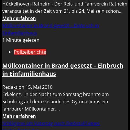
Hückelhoven-Ratheim.- Der Reit- und Fahrverein Ratheim
des
veranstaltet in der Zeit vom 21. bis 24. Mai sein schon...
jungen
Mehr
Mehr erfahren
Fahrers
Informationen
Müllcontainer in Brand gesetzt – Einbruch in
beschlagnahmt
über
Einfamilienhaus
Jugendchampionat
1 Minute gelesen
in
Polizeiberichte
Hückelhoven
–
Müllcontainer in Brand gesetzt – Einbruch
RuFV
in Einfamilienhaus
Ratheim
geht
Redaktion
15. Mai 2010
neue
Erkelenz.- In der Nacht zum Samstag brannte am
Wege
Schulring auf dem Gelände des Gymnasiums ein
–
fahrbarer Müllcontainer....
Live
Mehr
Mehr erfahren
im
Informationen
Schlägerei am Vatertag nach Diebstahl eines
Internet