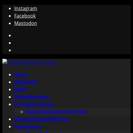
Zum
Instagram
Inhalt
Facebook
springen
Mastodon
Instagram
Facebook
Mastodon
Primäres
Home
Menü
Allgemein
News
Polizeiberichte
In eigener Sache
Notrufnummern im Kreis
Datenschutzerklärung
Impressum