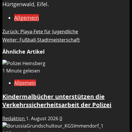
Hürtgenwald, Eifel.
Allgemein
Beitragsnavigation
Zurück:
Playa-Fete für Jugendliche
Weiter:
Fußball-Stadtmeisterschaft
Ähnliche Artikel
1 Minute gelesen
Allgemein
Kindermalbücher unterstützen die
Verkehrssicherheitsarbeit der Polizei
Redaktion
1. August 2026
0