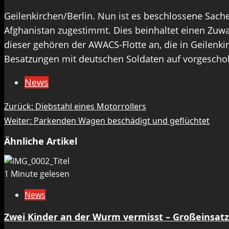
Geilenkirchen/Berlin. Nun ist es beschlossene Sac
Afghanistan zugestimmt. Dies beinhaltet einen Zuw
dieser gehören der AWACS-Flotte an, die in Geilenkir
Besatzungen mit deutschen Soldaten auf vorgeschobe
News
Beitragsnavigation
Zurück:
Diebstahl eines Motorrollers
Weiter:
Parkenden Wagen beschädigt und geflüchtet
Ähnliche Artikel
1 Minute gelesen
News
Zwei Kinder an der Wurm vermisst – Großeinsat