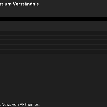
tet um Verständnis
eNews
von AF themes.