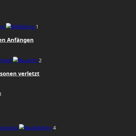
gen
1
den Anfängen
rletzt
2
sonen verletzt
3
rständnis
4