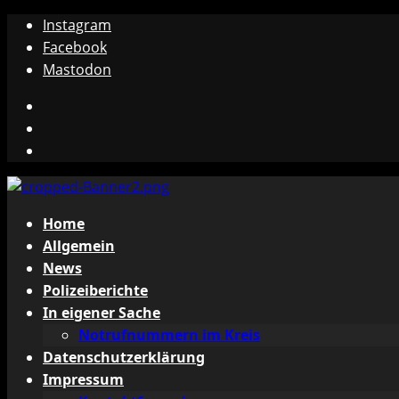
Zum
Instagram
Inhalt
Facebook
springen
Mastodon
Instagram
Facebook
Mastodon
Primäres
Home
Menü
Allgemein
News
Polizeiberichte
In eigener Sache
Notrufnummern im Kreis
Datenschutzerklärung
Impressum