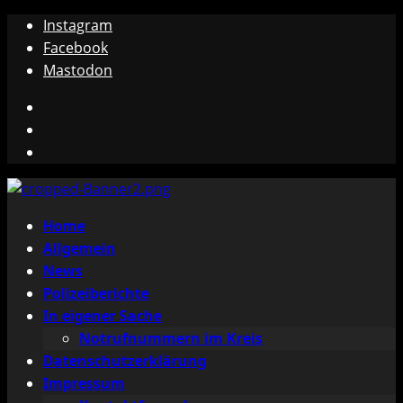
Zum
Instagram
Inhalt
Facebook
springen
Mastodon
Instagram
Facebook
Mastodon
Primäres
Home
Menü
Allgemein
News
Polizeiberichte
In eigener Sache
Notrufnummern im Kreis
Datenschutzerklärung
Impressum