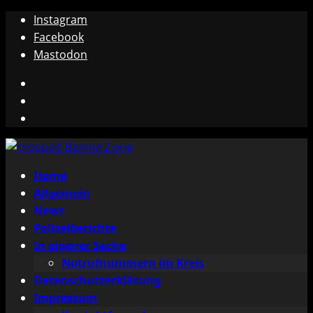
Zum
Instagram
Inhalt
Facebook
springen
Mastodon
Instagram
Facebook
Mastodon
Primäres
Home
Menü
Allgemein
News
Polizeiberichte
In eigener Sache
Notrufnummern im Kreis
Datenschutzerklärung
Impressum