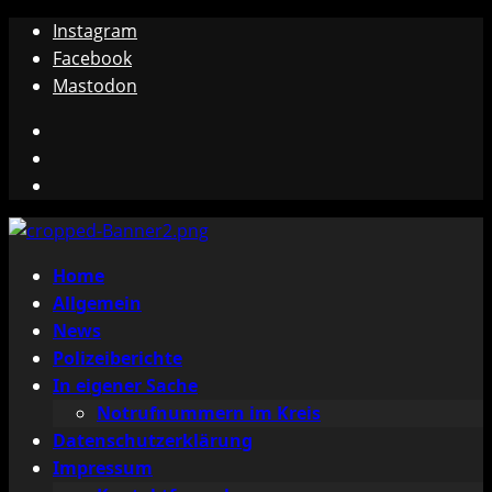
Zum
Instagram
Inhalt
Facebook
springen
Mastodon
Instagram
Facebook
Mastodon
Primäres
Home
Menü
Allgemein
News
Polizeiberichte
In eigener Sache
Notrufnummern im Kreis
Datenschutzerklärung
Impressum