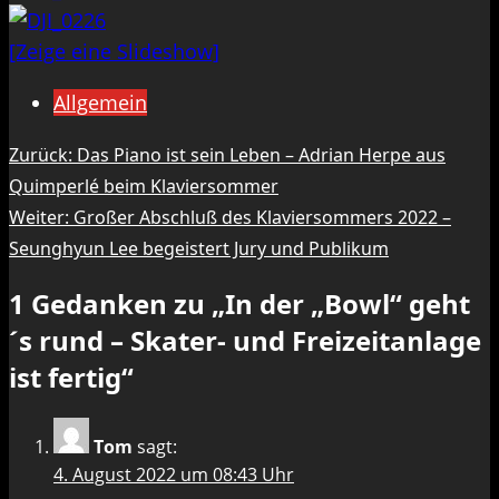
[Zeige eine Slideshow]
Allgemein
Beitragsnavigation
Zurück:
Das Piano ist sein Leben – Adrian Herpe aus
Quimperlé beim Klaviersommer
Weiter:
Großer Abschluß des Klaviersommers 2022 –
Seunghyun Lee begeistert Jury und Publikum
1 Gedanken zu „
In der „Bowl“ geht
´s rund – Skater- und Freizeitanlage
ist fertig
“
Tom
sagt:
4. August 2022 um 08:43 Uhr