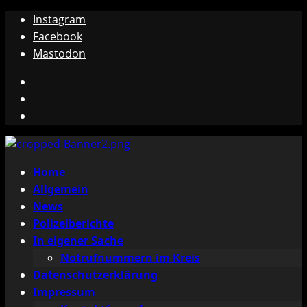
Zum
Instagram
Inhalt
Facebook
springen
Mastodon
Instagram
Facebook
Mastodon
Primäres
Home
Menü
Allgemein
News
Polizeiberichte
In eigener Sache
Notrufnummern im Kreis
Datenschutzerklärung
Impressum