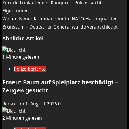
Beitragsnavigation
Zurück:
Freilaufendes Känguru – Polizei sucht
Eigentümer
Weiter:
Neuer Kommandeur im NATO-Hauptquartier
Brunssum – Deutscher General wurde verabschiedet
Ähnliche Artikel
1 Minute gelesen
Polizeiberichte
Erneut Baum auf Spielplatz beschädigt –
Zeugen gesucht
Redaktion
1. August 2026
0
2 Minuten gelesen