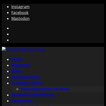
Zum
Instagram
Inhalt
Facebook
springen
Mastodon
Instagram
Facebook
Mastodon
Primäres
Home
Menü
Allgemein
News
Polizeiberichte
In eigener Sache
Notrufnummern im Kreis
Datenschutzerklärung
Impressum