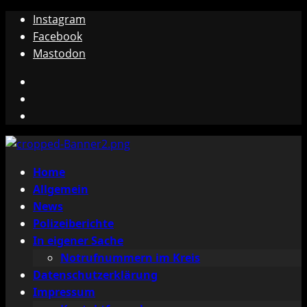
Zum
Instagram
Inhalt
Facebook
springen
Mastodon
Instagram
Facebook
Mastodon
Primäres
Home
Menü
Allgemein
News
Polizeiberichte
In eigener Sache
Notrufnummern im Kreis
Datenschutzerklärung
Impressum