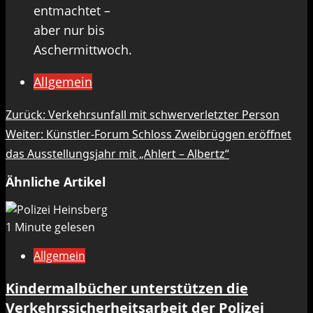
entmachtet –
aber nur bis
Aschermittwoch.
Allgemein
Beitragsnavigation
Zurück:
Verkehrsunfall mit schwerverletzter Person
Weiter:
Künstler-Forum Schloss Zweibrüggen eröffnet
das Ausstellungsjahr mit „Ahlert – Albertz“
Ähnliche Artikel
1 Minute gelesen
Allgemein
Kindermalbücher unterstützen die
Verkehrssicherheitsarbeit der Polizei