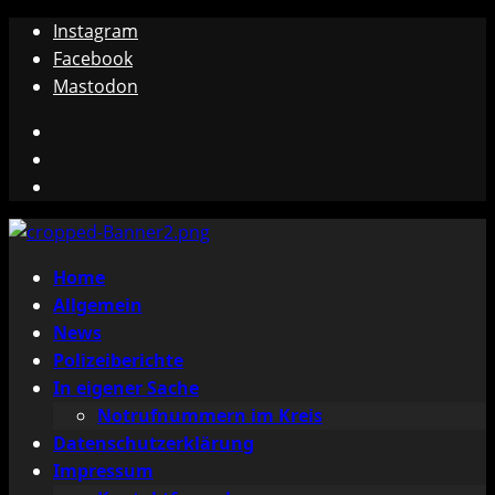
Zum
Instagram
Inhalt
Facebook
springen
Mastodon
Instagram
Facebook
Mastodon
Primäres
Home
Menü
Allgemein
News
Polizeiberichte
In eigener Sache
Notrufnummern im Kreis
Datenschutzerklärung
Impressum