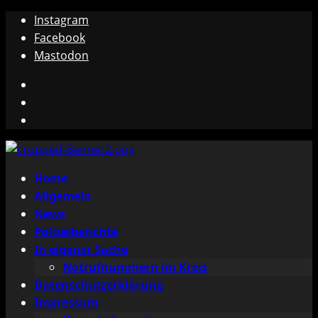
Zum
Instagram
Inhalt
Facebook
springen
Mastodon
Instagram
Facebook
Mastodon
Primäres
Home
Menü
Allgemein
News
Polizeiberichte
In eigener Sache
Notrufnummern im Kreis
Datenschutzerklärung
Impressum