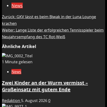
News
Beitragsnavigation
Zurück:
GKV lässt es beim Biwak in der Luna Lounge
krachen
Weiter:
Lange Liste der erfolgreichen Tennisspieler beim
Neujahrsempfang des TC Rot-Weiß
Ähnliche Artikel
1 Minute gelesen
News
Zwei Kinder an der Wurm vermisst –
Großeinsatz mit gutem Ende
Redaktion
5. August 2026
0