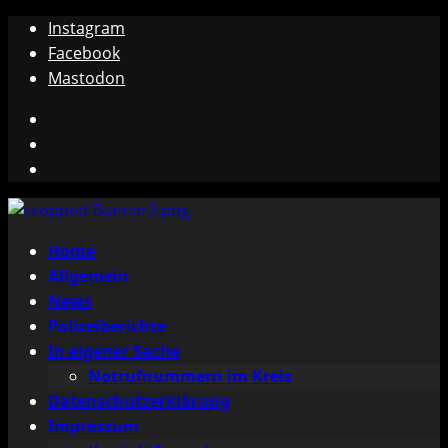
Zum
Instagram
Inhalt
Facebook
springen
Mastodon
Instagram
Facebook
Mastodon
Primäres
Home
Menü
Allgemein
News
Polizeiberichte
In eigener Sache
Notrufnummern im Kreis
Datenschutzerklärung
Impressum