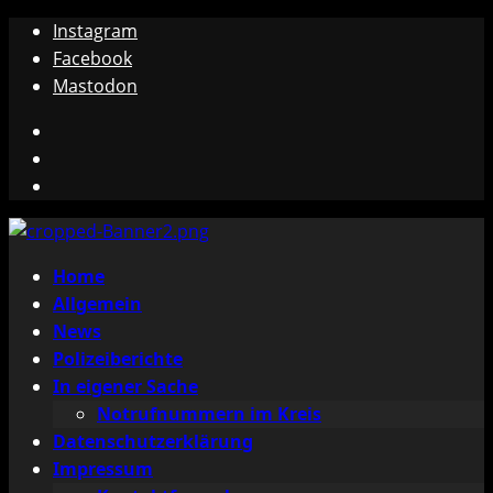
Zum
Instagram
Inhalt
Facebook
springen
Mastodon
Instagram
Facebook
Mastodon
Primäres
Home
Menü
Allgemein
News
Polizeiberichte
In eigener Sache
Notrufnummern im Kreis
Datenschutzerklärung
Impressum