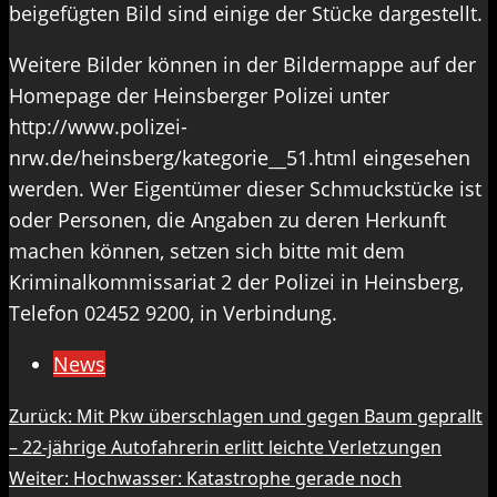
beigefügten Bild sind einige der Stücke dargestellt.
Weitere Bilder können in der Bildermappe auf der
Homepage der Heinsberger Polizei unter
http://www.polizei-
nrw.de/heinsberg/kategorie__51.html eingesehen
werden. Wer Eigentümer dieser Schmuckstücke ist
oder Personen, die Angaben zu deren Herkunft
machen können, setzen sich bitte mit dem
Kriminalkommissariat 2 der Polizei in Heinsberg,
Telefon 02452 9200, in Verbindung.
News
Beitragsnavigation
Zurück:
Mit Pkw überschlagen und gegen Baum geprallt
– 22-jährige Autofahrerin erlitt leichte Verletzungen
Weiter:
Hochwasser: Katastrophe gerade noch