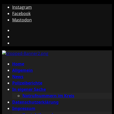
Zum
Instagram
Inhalt
Facebook
springen
Mastodon
Instagram
Facebook
Mastodon
Primäres
Home
Menü
Allgemein
News
Polizeiberichte
In eigener Sache
Notrufnummern im Kreis
Datenschutzerklärung
Impressum