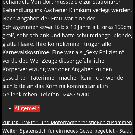
behandelt. Von dort musste sie zur stationären
Behandlung ins Aachener Klinikum verlegt werden.
Nach Angaben der Frau war eine der
Schlägerinnen etwa 16 bis 19 Jahre alt, zirka 155cm
groß, sehr schlank und hatte schulterlange, blonde,
glatte Haare. Ihre Komplizinnen trugen alle
Karnevalskostüme. Eine war als „Sexy Polizistin“
verkleidet. Wer Zeuge dieser gefährlichen
Körperverletzung war oder Angaben zu den
gesuchten Täterinnen machen kann, der wende
sich bitte an das Kriminalkommissariat in
Geilenkirchen, Telefon 02452 9200.
Allgemein
Beitragsnavigation
Zurück:
Traktor- und Motorradfahrer stießen zusammen
Weiter:
Spatenstich für ein neues Gewerbegebiet – Stadt