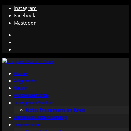
Zum
Instagram
Inhalt
Facebook
springen
Mastodon
Instagram
Facebook
Mastodon
Primäres
Home
Menü
Allgemein
News
Polizeiberichte
In eigener Sache
Notrufnummern im Kreis
Datenschutzerklärung
Impressum