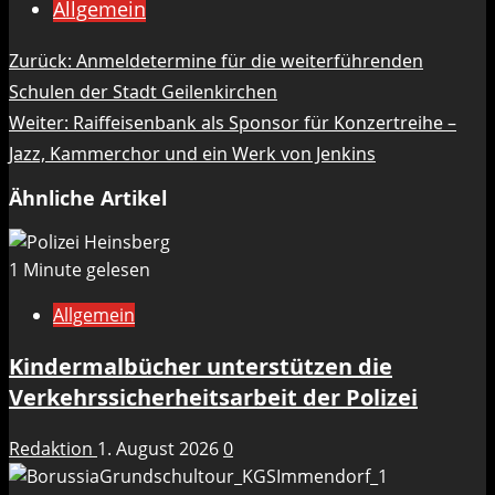
Allgemein
Beitragsnavigation
Zurück:
Anmeldetermine für die weiterführenden
Schulen der Stadt Geilenkirchen
Weiter:
Raiffeisenbank als Sponsor für Konzertreihe –
Jazz, Kammerchor und ein Werk von Jenkins
Ähnliche Artikel
1 Minute gelesen
Allgemein
Kindermalbücher unterstützen die
Verkehrssicherheitsarbeit der Polizei
Redaktion
1. August 2026
0