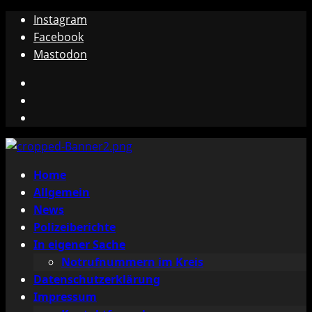
Zum
Instagram
Inhalt
Facebook
springen
Mastodon
Instagram
Facebook
Mastodon
Primäres
Home
Menü
Allgemein
News
Polizeiberichte
In eigener Sache
Notrufnummern im Kreis
Datenschutzerklärung
Impressum