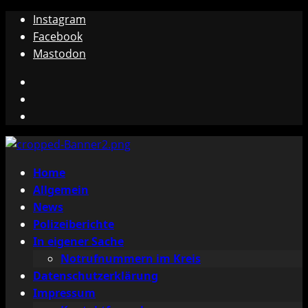
Zum
Instagram
Inhalt
Facebook
springen
Mastodon
Instagram
Facebook
Mastodon
Primäres
Home
Menü
Allgemein
News
Polizeiberichte
In eigener Sache
Notrufnummern im Kreis
Datenschutzerklärung
Impressum