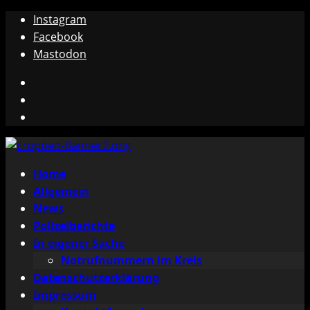
Zum
Instagram
Inhalt
Facebook
springen
Mastodon
Instagram
Facebook
Mastodon
Primäres
Home
Menü
Allgemein
News
Polizeiberichte
In eigener Sache
Notrufnummern im Kreis
Datenschutzerklärung
Impressum