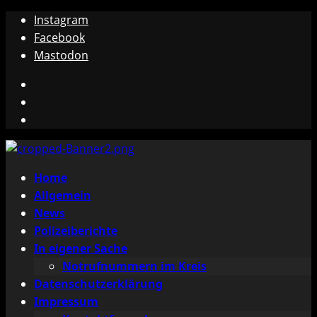
Zum
Instagram
Inhalt
Facebook
springen
Mastodon
Instagram
Facebook
Mastodon
Primäres
Home
Menü
Allgemein
News
Polizeiberichte
In eigener Sache
Notrufnummern im Kreis
Datenschutzerklärung
Impressum