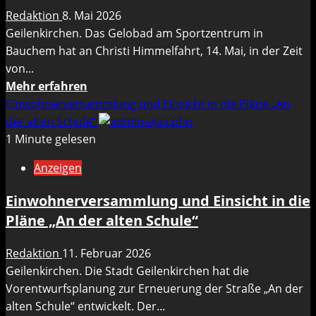
Redaktion
8. Mai 2026
Geilenkirchen. Das Gelobad am Sportzentrum in
Bauchem hat an Christi Himmelfahrt, 14. Mai, in der Zeit
von...
Mehr
Mehr erfahren
Informationen
Einwohnerversammlung und Einsicht in die Pläne „An
über
der alten Schule“
Gelobad
1 Minute gelesen
ist
Anzeigen
an
Christi
Einwohnerversammlung und Einsicht in die
Himmelfahrt
Pläne „An der alten Schule“
geöffnet
Redaktion
11. Februar 2026
Geilenkirchen. Die Stadt Geilenkirchen hat die
Vorentwurfsplanung zur Erneuerung der Straße „An der
alten Schule“ entwickelt. Der...