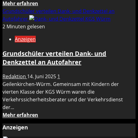
Mehr
Mehr erfahren
Informationen
Grundschüler verteilen Dank- und Denkzettel an
über
Autofahrer
Einwohnerversammlung
2 Minuten gelesen
und
Anzeigen
Einsicht
in
Grundschüler verteilen Dank- und
die
Denkzettel an Autofahrer
Pläne
„An
Redaktion
14. Juni 2025
1
der
Geilenkirchen-Würm. Gemeinsam mit Kindern der
alten
vierten Klasse der KGS Würm waren die
Schule“
Verkehrssicherheitsberater und der Verkehrsdienst
der...
Mehr
Mehr erfahren
Informationen
Anzeigen
über
Grundschüler