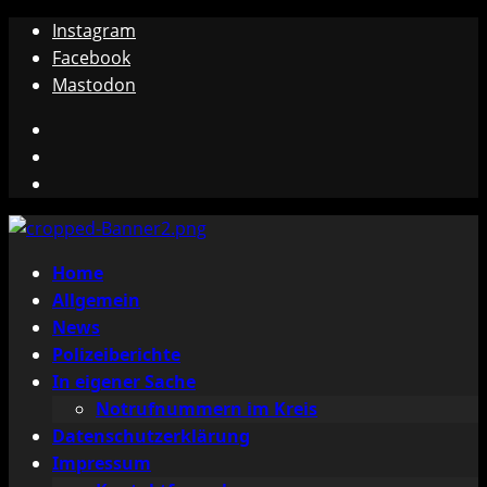
Zum
Instagram
Inhalt
Facebook
springen
Mastodon
Instagram
Facebook
Mastodon
Primäres
Home
Menü
Allgemein
News
Polizeiberichte
In eigener Sache
Notrufnummern im Kreis
Datenschutzerklärung
Impressum