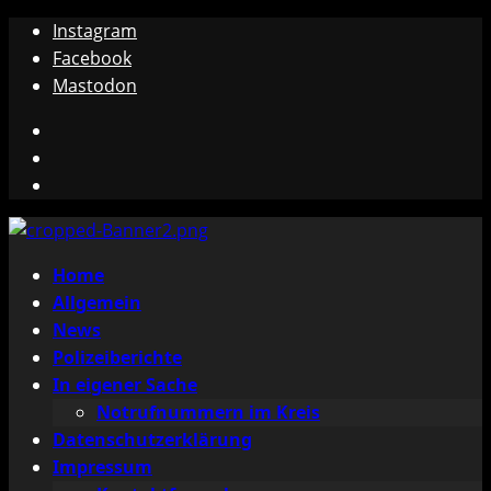
Zum
Instagram
Inhalt
Facebook
springen
Mastodon
Instagram
Facebook
Mastodon
Primäres
Home
Menü
Allgemein
News
Polizeiberichte
In eigener Sache
Notrufnummern im Kreis
Datenschutzerklärung
Impressum