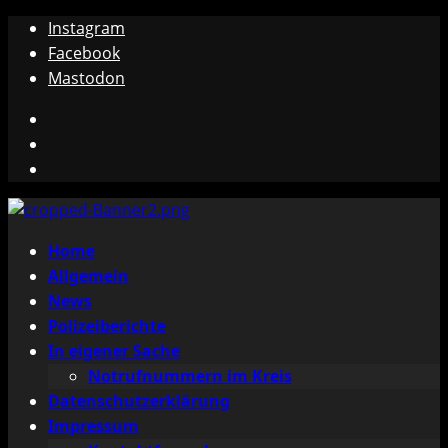
Zum
Instagram
Inhalt
Facebook
springen
Mastodon
Instagram
Facebook
Mastodon
Primäres
Home
Menü
Allgemein
News
Polizeiberichte
In eigener Sache
Notrufnummern im Kreis
Datenschutzerklärung
Impressum