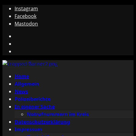
Zum
Instagram
Inhalt
Facebook
springen
Mastodon
Instagram
Facebook
Mastodon
Primäres
Home
Menü
Allgemein
News
Polizeiberichte
In eigener Sache
Notrufnummern im Kreis
Datenschutzerklärung
Impressum