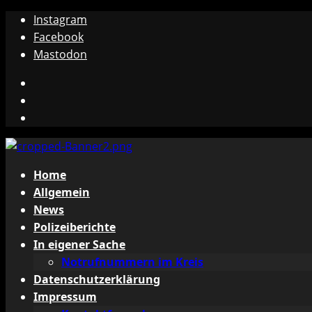
Zum
Instagram
Inhalt
Facebook
springen
Mastodon
Instagram
Facebook
Mastodon
Primäres
Home
Menü
Allgemein
News
Polizeiberichte
In eigener Sache
Notrufnummern im Kreis
Datenschutzerklärung
Impressum