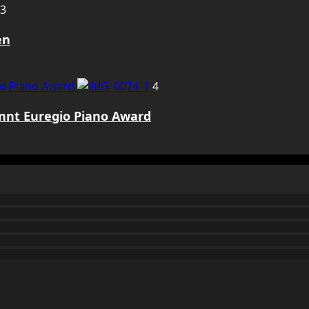
3
en
gio Piano Award
4
innt Euregio Piano Award