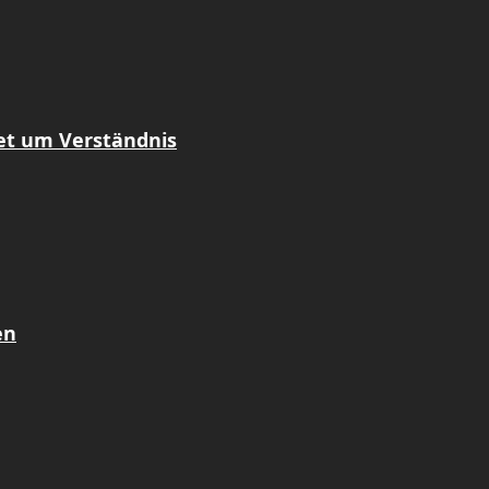
tet um Verständnis
en