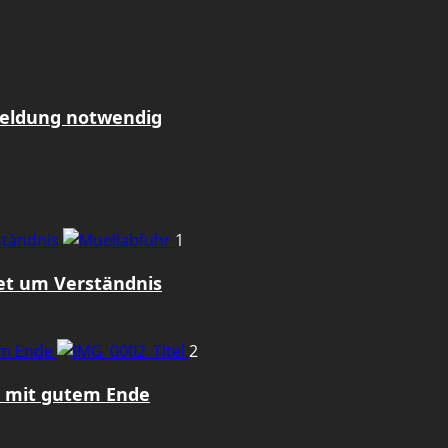
meldung notwendig
rständnis
1
tet um Verständnis
em Ende
2
z mit gutem Ende