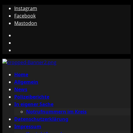
Zum
Instagram
Inhalt
Facebook
springen
Mastodon
Instagram
Facebook
Mastodon
Primäres
Home
Menü
Allgemein
News
Polizeiberichte
In eigener Sache
Notrufnummern im Kreis
Datenschutzerklärung
Impressum