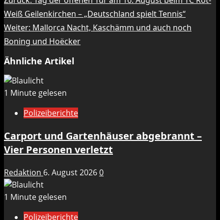
Beitragsnavigation
Zurück:
Tag der offenen Tür am 16. August beim TC Rot-
Weiß Geilenkirchen – „Deutschland spielt Tennis“
Weiter:
Mallorca Nacht, Kaschämm und auch noch
Boning und Hoëcker
Ähnliche Artikel
1 Minute gelesen
Polizeiberichte
Carport und Gartenhäuser abgebrannt –
Vier Personen verletzt
Redaktion
6. August 2026
0
1 Minute gelesen
Polizeiberichte