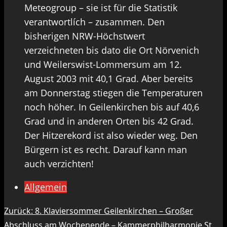
Meteogroup – sie ist für die Statistik
verantwortlích – zusammen. Den
bisherigen NRW-Höchstwert
verzeichneten bis dato die Ort Nörvenich
und Weilerswist-Lommersum am 12.
August 2003 mit 40,1 Grad. Aber bereits
am Donnerstag stiegen die Temperaturen
noch höher. In Geilenkirchen bis auf 40,6
Grad und in anderen Orten bis 42 Grad.
Der Hitzerekord ist also wieder weg. Den
Bürgern ist es recht. Darauf kann man
auch verzichten!
Allgemein
Beitragsnavigation
Zurück:
8. Klaviersommer Geilenkirchen – Großer
Abschluss am Wochenende – Kammerphilharmonie St.