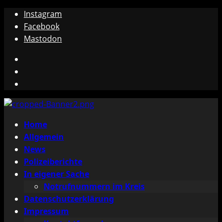
Zum
Instagram
Inhalt
Facebook
springen
Mastodon
Instagram
Facebook
Mastodon
Primäres
Home
Menü
Allgemein
News
Polizeiberichte
In eigener Sache
Notrufnummern im Kreis
Datenschutzerklärung
Impressum