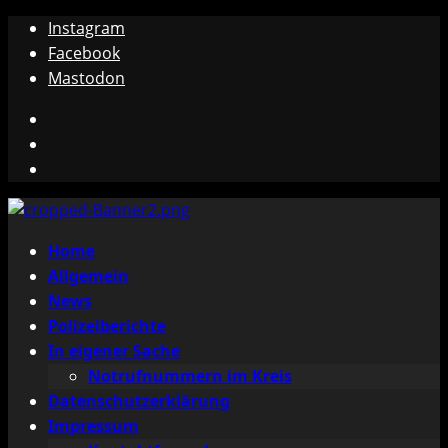
Zum
Instagram
Inhalt
Facebook
springen
Mastodon
Instagram
Facebook
Mastodon
Primäres
Home
Menü
Allgemein
News
Polizeiberichte
In eigener Sache
Notrufnummern im Kreis
Datenschutzerklärung
Impressum