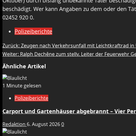
Oktober) durch bislang unbekannte Täter beschädi
beschädigt. Wer kann Angaben zu dem oder den Täte
02452 920 0.
Polizeiberichte
Beitragsnavigation
Zurück:
Zeugen nach Verkehrsunfall mit Leichtkraftrad i
Weiter:
Ralph Dechêne zum stellv. Leiter der Feuerwehr G
Ähnliche Artikel
1 Minute gelesen
Polizeiberichte
Carport und Gartenhäuser abgebrannt – Vier Per
Redaktion
6. August 2026
0