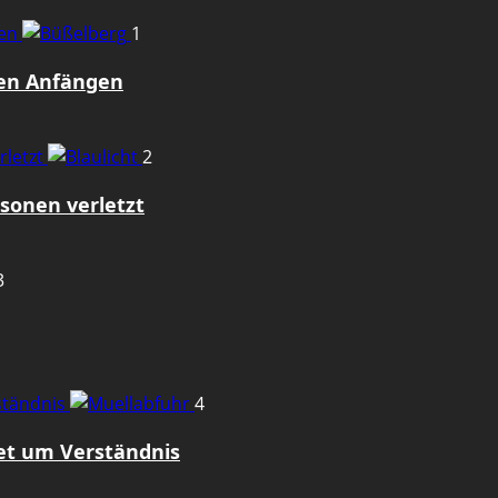
gen
1
den Anfängen
rletzt
2
sonen verletzt
3
rständnis
4
tet um Verständnis