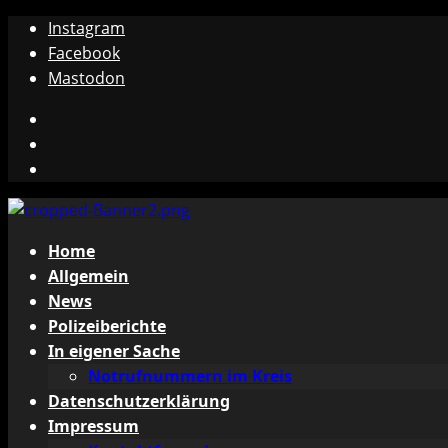
Zum
Instagram
Inhalt
Facebook
springen
Mastodon
Instagram
Facebook
Mastodon
Primäres
Home
Menü
Allgemein
News
Polizeiberichte
In eigener Sache
Notrufnummern im Kreis
Datenschutzerklärung
Impressum