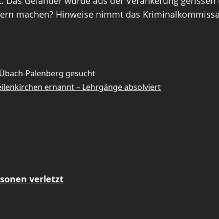
gt. Das Geländer wurde aus der Verankerung gerisse
rn machen? Hinweise nimmt das Kriminalkommissariat
n Übach-Palenberg gesucht
eilenkirchen ernannt – Lehrgänge absolviert
sonen verletzt