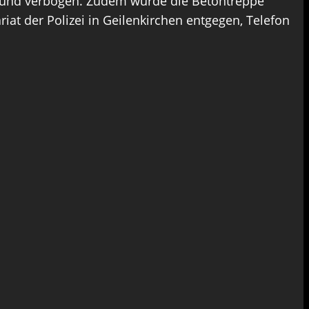
n und verbogen. Zudem wurde die Betontreppe
 der Polizei in Geilenkirchen entgegen, Telefon