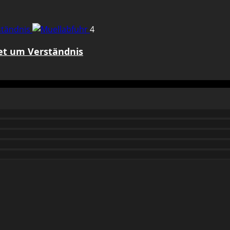
rständnis
4
tet um Verständnis