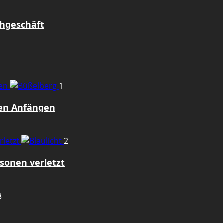
uhgeschäft
gen
1
den Anfängen
rletzt
2
sonen verletzt
3