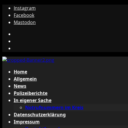
Zum
Instagram
Inhalt
Facebook
springen
Mastodon
Instagram
Facebook
Mastodon
Primäres
Home
Menü
Allgemein
News
Polizeiberichte
In eigener Sache
Notrufnummern im Kreis
Datenschutzerklärung
Impressum