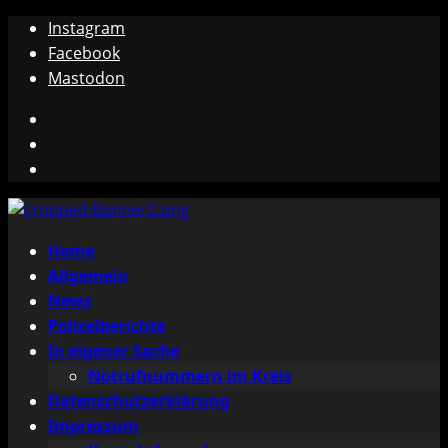
Zum
Instagram
Inhalt
Facebook
springen
Mastodon
Instagram
Facebook
Mastodon
Primäres
Home
Menü
Allgemein
News
Polizeiberichte
In eigener Sache
Notrufnummern im Kreis
Datenschutzerklärung
Impressum