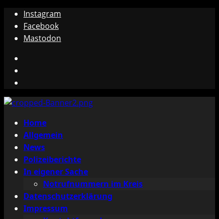
Zum
Instagram
Inhalt
Facebook
springen
Mastodon
Instagram
Facebook
Mastodon
Primäres
Home
Menü
Allgemein
News
Polizeiberichte
In eigener Sache
Notrufnummern im Kreis
Datenschutzerklärung
Impressum