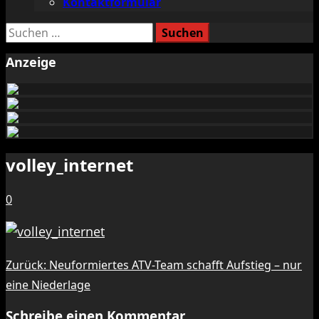
Kontaktformular
Suchen
nach:
Anzeige
volley_internet
0
Beitragsnavigation
Zurück:
Neuformiertes ATV-Team schafft Aufstieg – nur
eine Niederlage
Schreibe einen Kommentar