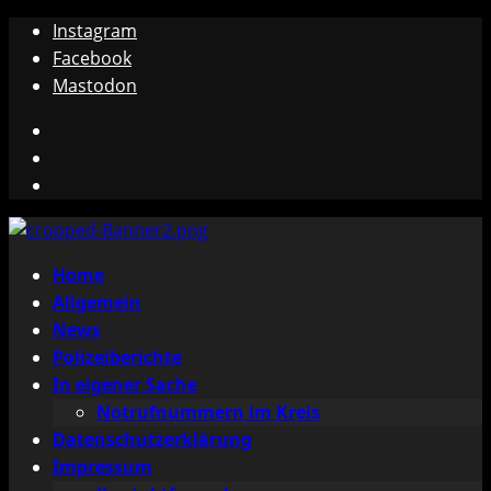
Zum
Instagram
Inhalt
Facebook
springen
Mastodon
Instagram
Facebook
Mastodon
Primäres
Home
Menü
Allgemein
News
Polizeiberichte
In eigener Sache
Notrufnummern im Kreis
Datenschutzerklärung
Impressum